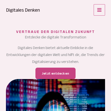
Zum
Digitales Denken
Inhalt
springen
VERTRAUE DER DIGITALEN ZUKUNFT
Entdecke die digitale Transformation
Digitales Denken bietet aktuelle Einblicke in die
Entwicklungen der digitalen Welt und hilft dir, die Trends der
Digitalisierung zu verstehen.
Jetzt entdecken